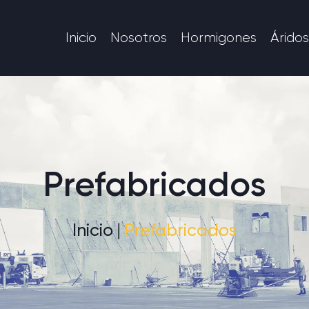
Inicio
Nosotros
Hormigones
Áridos
Prefabricados
Inicio
Prefabricados